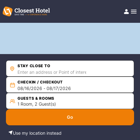
Book Hotel!
About
Support
Help/FAQ
Articles
STAY CLOSE TO
CHECKIN / CHECKOUT
GUESTS & ROOMS
1 Room, 2 Guest(s)
Go
Use my location instead